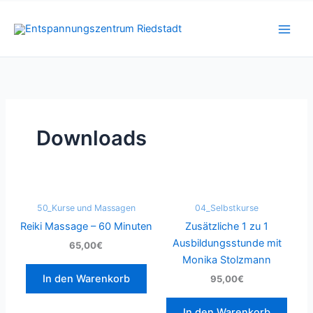
Zum
Inhalt
springen
Downloads
50_Kurse und Massagen
04_Selbstkurse
Reiki Massage – 60 Minuten
Zusätzliche 1 zu 1
Ausbildungsstunde mit
65,00€
Monika Stolzmann
In den Warenkorb
95,00€
In den Warenkorb