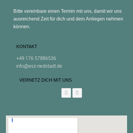
Bitte vereinbare einen Termin mit uns, damit wir uns
ausreichend Zeit für dich und dein Anliegen nehmen
können.
KONTAKT
+49 176 57886536
info@esz-riedstadt.de
VERNETZ DICH MIT UNS
F
I
a
n
c
s
e
t
b
a
o
g
o
r
k
a
-
m
f