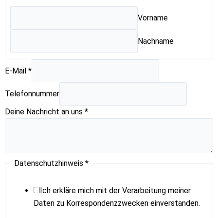
Vorname
Nachname
T
E-Mail
*
e
l
Telefonnummer
e
Deine Nachricht an uns
*
f
o
n
n
Datenschutzhinweis
*
u
m
Ich erkläre mich mit der Verarbeitung meiner
m
Daten zu Korrespondenzzwecken einverstanden.
e
r