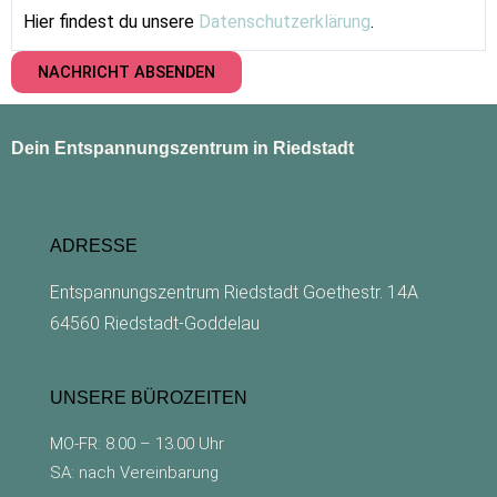
Hier findest du unsere
Datenschutzerklärung
.
u
n
NACHRICHT ABSENDEN
s
D
e
Dein Entspannungszentrum in Riedstadt
i
n
e
ADRESSE
Entspannungszentrum Riedstadt Goethestr. 14A
64560 Riedstadt-Goddelau
UNSERE BÜROZEITEN
MO-FR: 8.00 – 13.00 Uhr
SA: nach Vereinbarung