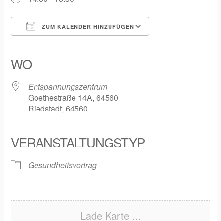
ZUM KALENDER HINZUFÜGEN
ICS herunterladen
Google Kalender
iCalendar
Office 365
Outlook Live
WO
Entspannungszentrum
Goethestraße 14A, 64560
Riedstadt, 64560
VERANSTALTUNGSTYP
Gesundheitsvortrag
Lade Karte ...