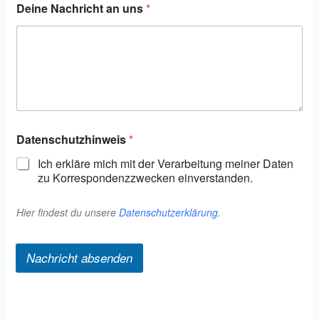
n
Deine Nachricht an uns
*
n
u
m
m
e
r
D
a
t
Datenschutzhinweis
*
e
n
Ich erkläre mich mit der Verarbeitung meiner Daten
s
zu Korrespondenzzwecken einverstanden.
c
h
u
Hier findest du unsere
Datenschutzerklärung
.
t
z
h
Nachricht absenden
i
n
w
e
i