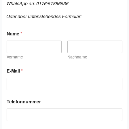
WhatsApp an: 0176/57886536
Oder über untenstehendes Formular:
Name
*
Vorname
Nachname
E
E-Mail
*
-
M
a
i
l
T
Telefonnummer
e
l
e
f
o