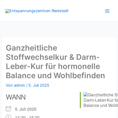
Zum
Inhalt
springen
Ganzheitliche
Stoffwechselkur & Darm-
Leber-Kur für hormonelle
Balance und Wohlbefinden
Von
admin
/
5. Juli 2025
WANN
5. Juli 2025
14:30 - 15:30