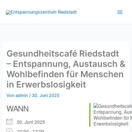
Zum
Inhalt
springen
Gesundheitscafé Riedstadt
– Entspannung, Austausch &
Wohlbefinden für Menschen
in Erwerbslosigkeit
Von
admin
/
30. Juni 2025
WANN
30. Juni 2025
10:00 - 12:00