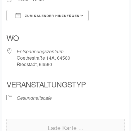
ZUM KALENDER HINZUFÜGEN
ICS herunterladen
Google Kalender
iCalendar
Office 365
Outlook Live
WO
Entspannungszentrum
Goethestraße 14A, 64560
Riedstadt, 64560
VERANSTALTUNGSTYP
Gesundheitscafe
Lade Karte ...