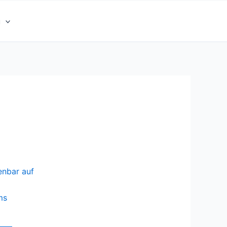
u
enbar auf
ms